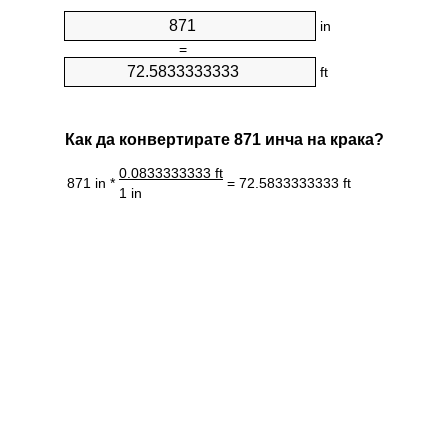
in
=
ft
Как да конвертирате 871 инча на крака?
0.0833333333 ft
871 in *
= 72.5833333333 ft
1 in