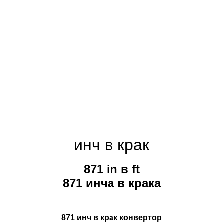
инч в крак
871 in в ft
871 инча в крака
871 инч в крак конвертор