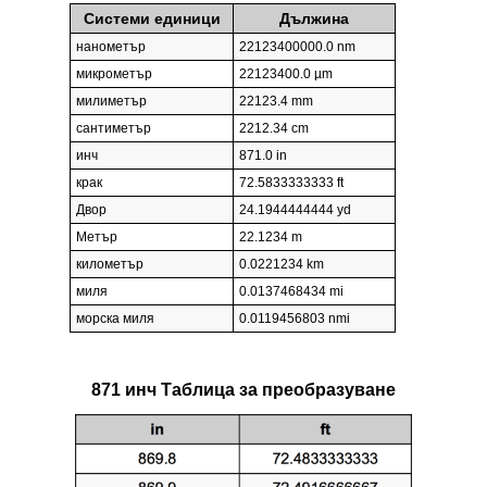
Системи единици
Дължина
нанометър
22123400000.0 nm
микрометър
22123400.0 µm
милиметър
22123.4 mm
сантиметър
2212.34 cm
инч
871.0 in
крак
72.5833333333 ft
Двор
24.1944444444 yd
Метър
22.1234 m
километър
0.0221234 km
миля
0.0137468434 mi
морска миля
0.0119456803 nmi
871 инч Таблица за преобразуване