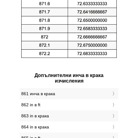
Допълнителни инча в крака
изчисления
861 инча в крака
862 in в ft
863 in в крака
864 in в крака