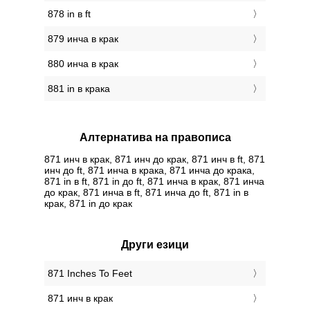
878 in в ft
879 инча в крак
880 инча в крак
881 in в крака
Алтернатива на правописа
871 инч в крак, 871 инч до крак, 871 инч в ft, 871
инч до ft, 871 инча в крака, 871 инча до крака,
871 in в ft, 871 in до ft, 871 инча в крак, 871 инча
до крак, 871 инча в ft, 871 инча до ft, 871 in в
крак, 871 in до крак
Други езици
‎871 Inches To Feet
‎871 инч в крак