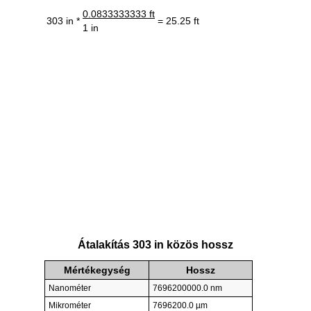
0.0833333333 ft
303 in *
= 25.25 ft
1 in
Átalakítás 303 in közös hossz
Mértékegység
Hossz
Nanométer
7696200000.0 nm
Mikrométer
7696200.0 µm