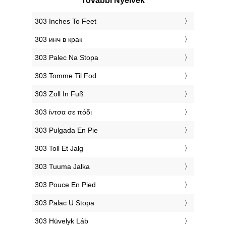
További Nyelvek
‎303 Inches To Feet
‎303 инч в крак
‎303 Palec Na Stopa
‎303 Tomme Til Fod
‎303 Zoll In Fuß
‎303 ίντσα σε πόδι
‎303 Pulgada En Pie
‎303 Toll Et Jalg
‎303 Tuuma Jalka
‎303 Pouce En Pied
‎303 Palac U Stopa
‎303 Hüvelyk Láb