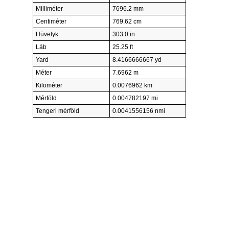
Milliméter
7696.2 mm
Centiméter
769.62 cm
Hüvelyk
303.0 in
Láb
25.25 ft
Yard
8.4166666667 yd
Méter
7.6962 m
Kilométer
0.0076962 km
Mérföld
0.004782197 mi
Tengeri mérföld
0.0041556156 nmi