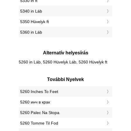
5330 in ft
5340 in Láb
5350 Hüvelyk ft
5360 in Láb
Alternatív helyesírás
5260 in Láb, 5260 Hüvelyk Láb, 5260 Hüvelyk ft
További Nyelvek
‎5260 Inches To Feet
‎5260 инч в крак
‎5260 Palec Na Stopa
‎5260 Tomme Til Fod