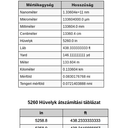
Mértékegység
Hosszúság
Nanométer
1.33604e+11 nm
Mikrométer
133604000.0 µm
Milliméter
133604.0 mm
Centiméter
13360.4 cm
Hüvelyk
5260.0 in
Láb
438.333333333 ft
Yard
146.111111111 yd
Méter
133.604 m
Kilométer
0.133604 km
Mérföld
0.0830176768 mi
Tengeri mérföld
0.0721403888 nmi
5260 Hüvelyk átszámítási táblázat