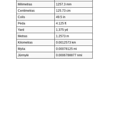
Milimetras
1257.3 mm
Centimetras
125.73 cm
Colis
49.5 in
Pėda
4.125 ft
Yard
1.375 yd
Metras
1.2573 m
Kilometras
0.0012573 km
Mylia
0.00078125 mi
Jūrmylė
0.0006788877 nmi