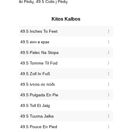
iki Pėdų, 49.5 Colis į Pėdų
Kitos Kalbos
‎49.5 Inches To Feet
‎49.5 инч в крак
‎49.5 Palec Na Stopa
‎49.5 Tomme Til Fod
‎49.5 Zoll In Fuß
‎49.5 ίντσα σε πόδι
‎49.5 Pulgada En Pie
‎49.5 Toll Et Jalg
‎49.5 Tuuma Jalka
‎49.5 Pouce En Pied