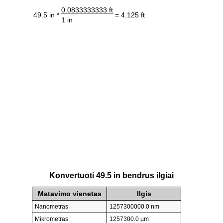
0.0833333333 ft
49.5 in *
= 4.125 ft
1 in
Konvertuoti 49.5 in bendrus ilgiai
Matavimo vienetas
Ilgis
Nanometras
1257300000.0 nm
Mikrometras
1257300.0 µm