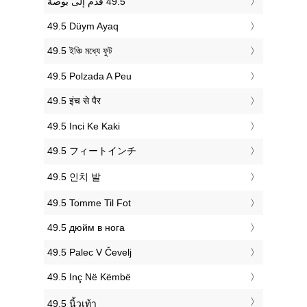
‎49.5 Düym Ayaq
‎49.5 ইঞ্চি মধ্যে ফুট
‎49.5 Polzada A Peu
‎49.5 इंच से पैर
‎49.5 Inci Ke Kaki
‎49.5 フィートインチ
‎49.5 인치 발
‎49.5 Tomme Til Fot
‎49.5 дюйм в нога
‎49.5 Palec V Čevelj
‎49.5 Inç Në Këmbë
‎49.5 นิ้วเท้า