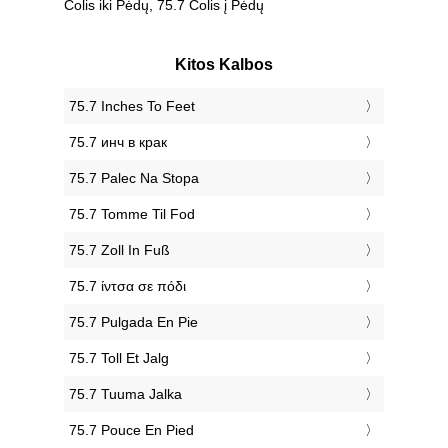
Colis iki Pėdų, 75.7 Colis į Pėdų
Kitos Kalbos
‎75.7 Inches To Feet
‎75.7 инч в крак
‎75.7 Palec Na Stopa
‎75.7 Tomme Til Fod
‎75.7 Zoll In Fuß
‎75.7 ίντσα σε πόδι
‎75.7 Pulgada En Pie
‎75.7 Toll Et Jalg
‎75.7 Tuuma Jalka
‎75.7 Pouce En Pied