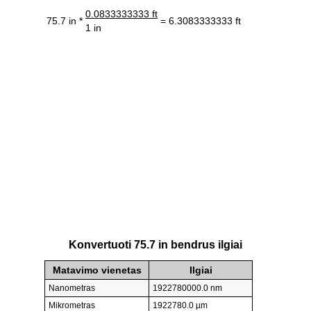
0.0833333333 ft
75.7 in *
= 6.3083333333 ft
1 in
Konvertuoti 75.7 in bendrus ilgiai
Matavimo vienetas
Ilgiai
Nanometras
1922780000.0 nm
Mikrometras
1922780.0 µm