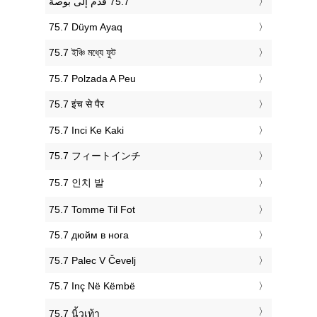
‎75.7 Düym Ayaq
‎75.7 ইঞ্চি মধ্যে ফুট
‎75.7 Polzada A Peu
‎75.7 इंच से पैर
‎75.7 Inci Ke Kaki
‎75.7 フィートインチ
‎75.7 인치 발
‎75.7 Tomme Til Fot
‎75.7 дюйм в нога
‎75.7 Palec V Čevelj
‎75.7 Inç Në Këmbë
‎75.7 นิ้วเท้า