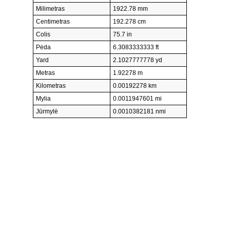
Milimetras
1922.78 mm
Centimetras
192.278 cm
Colis
75.7 in
Pėda
6.3083333333 ft
Yard
2.1027777778 yd
Metras
1.92278 m
Kilometras
0.00192278 km
Mylia
0.0011947601 mi
Jūrmylė
0.0010382181 nmi