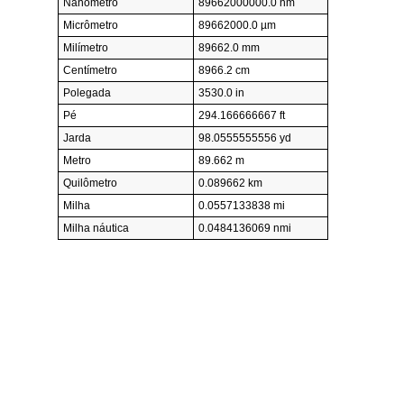
Nanômetro
89662000000.0 nm
Micrômetro
89662000.0 µm
Milímetro
89662.0 mm
Centímetro
8966.2 cm
Polegada
3530.0 in
Pé
294.166666667 ft
Jarda
98.0555555556 yd
Metro
89.662 m
Quilômetro
0.089662 km
Milha
0.0557133838 mi
Milha náutica
0.0484136069 nmi