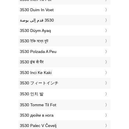
‎3530 Duim In Voet
‎3530 Düym Ayaq
‎3530 ইঞ্চি মধ্যে ফুট
‎3530 Polzada A Peu
‎3530 इंच से पैर
‎3530 Inci Ke Kaki
‎3530 フィートインチ
‎3530 인치 발
‎3530 Tomme Til Fot
‎3530 дюйм в нога
‎3530 Palec V Čevelj