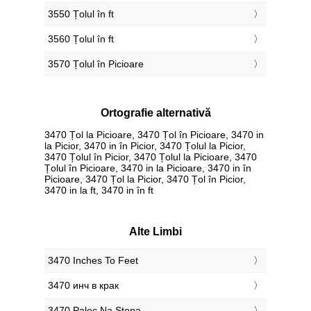
3550 Țolul în ft
3560 Țolul în ft
3570 Țolul în Picioare
Ortografie alternativă
3470 Țol la Picioare, 3470 Țol în Picioare, 3470 in
la Picior, 3470 in în Picior, 3470 Țolul la Picior,
3470 Țolul în Picior, 3470 Țolul la Picioare, 3470
Țolul în Picioare, 3470 in la Picioare, 3470 in în
Picioare, 3470 Țol la Picior, 3470 Țol în Picior,
3470 in la ft, 3470 in în ft
Alte Limbi
‎3470 Inches To Feet
‎3470 инч в крак
‎3470 Palec Na Stopa