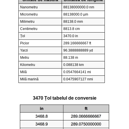
Nanometru
88138000000.0 nm
Micrometru
88138000.0 µm
Milimetru
88138.0 mm
Centimetru
8813.8 cm
Țol
3470.0 in
Picior
289.166666667 ft
Yarzi
96.3888888889 yd
Metru
88.138 m
Kilometru
0.088138 km
Milă
0.0547664141 mi
Milă marină
0.0475907127 nmi
3470 Țol tabelul de conversie