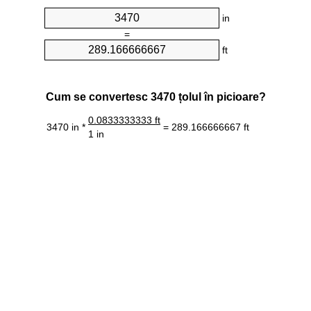
in
=
ft
Cum se convertesc 3470 țolul în picioare?
0.0833333333 ft
3470 in *
= 289.166666667 ft
1 in