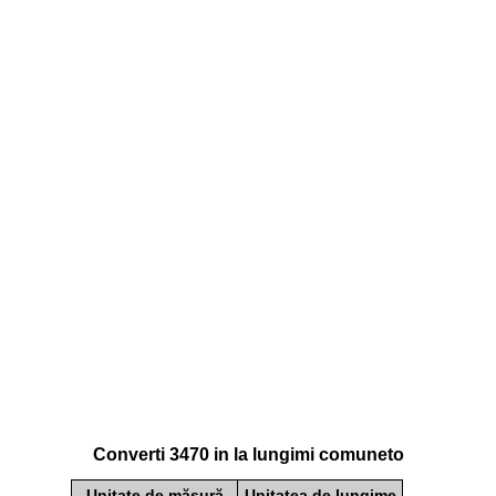
Converti 3470 in la lungimi comuneto
Unitate de măsură
Unitatea de lungime