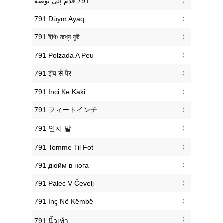
‎791 Düym Ayaq
‎791 ইঞ্চি মধ্যে ফুট
‎791 Polzada A Peu
‎791 इंच से पैर
‎791 Inci Ke Kaki
‎791 フィートインチ
‎791 인치 발
‎791 Tomme Til Fot
‎791 дюйм в нога
‎791 Palec V Čevelj
‎791 Inç Në Këmbë
‎791 นิ้วเท้า