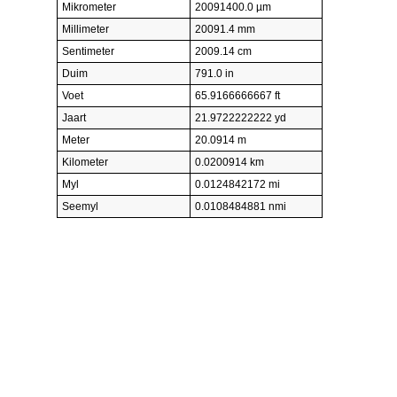
Mikrometer
20091400.0 µm
Millimeter
20091.4 mm
Sentimeter
2009.14 cm
Duim
791.0 in
Voet
65.9166666667 ft
Jaart
21.9722222222 yd
Meter
20.0914 m
Kilometer
0.0200914 km
Myl
0.0124842172 mi
Seemyl
0.0108484881 nmi