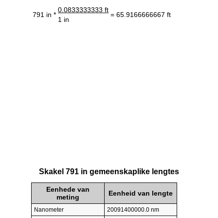
0.0833333333 ft
791 in *
= 65.9166666667 ft
1 in
Skakel 791 in gemeenskaplike lengtes
Eenhede van
Eenheid van lengte
meting
Nanometer
20091400000.0 nm