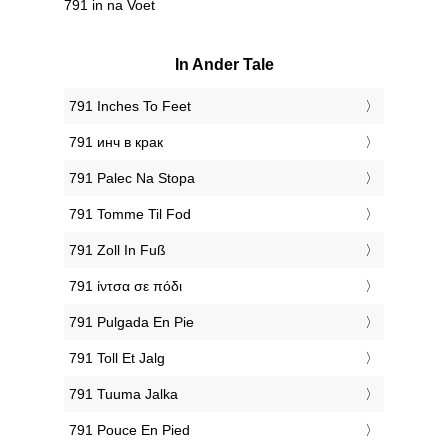
791 in na Voet
In Ander Tale
‎791 Inches To Feet
‎791 инч в крак
‎791 Palec Na Stopa
‎791 Tomme Til Fod
‎791 Zoll In Fuß
‎791 ίντσα σε πόδι
‎791 Pulgada En Pie
‎791 Toll Et Jalg
‎791 Tuuma Jalka
‎791 Pouce En Pied