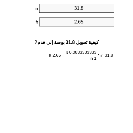
in
=
ft
كيفية تحويل 31.8 بوصة إلى قدم?
0.0833333333 ft
= 2.65 ft
31.8 in *
1 in