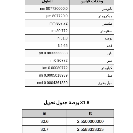
وحدات قياس
الطول
نانومتر
807720000.0 nm
ميكرومتر
807720.0 µm
مليمتر
807.72 mm
سنتيمتر
80.772 cm
بوصة
31.8 in
قدم
2.65 ft
يارد
0.8833333333 yd
متر
0.80772 m
كيلومتر
0.00080772 km
ميل
0.0005018939 mi
ميل بحري
0.0004361339 nmi
31.8 بوصة جدول تحويل