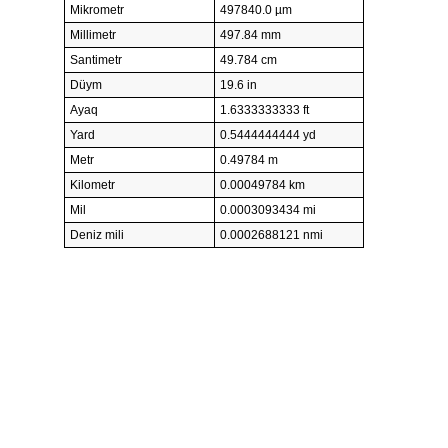
Mikrometr
497840.0 µm
Millimetr
497.84 mm
Santimetr
49.784 cm
Düym
19.6 in
Ayaq
1.6333333333 ft
Yard
0.5444444444 yd
Metr
0.49784 m
Kilometr
0.00049784 km
Mil
0.0003093434 mi
Deniz mili
0.0002688121 nmi