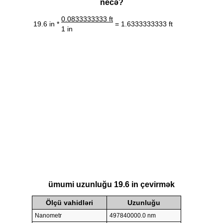
necə?
0.0833333333 ft
19.6 in *
= 1.6333333333 ft
1 in
ümumi uzunluğu 19.6 in çevirmək
Ölçü vahidləri
Uzunluğu
Nanometr
497840000.0 nm