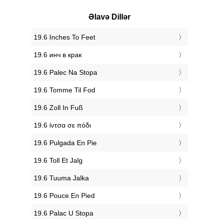
Əlavə Dillər
‎19.6 Inches To Feet
‎19.6 инч в крак
‎19.6 Palec Na Stopa
‎19.6 Tomme Til Fod
‎19.6 Zoll In Fuß
‎19.6 ίντσα σε πόδι
‎19.6 Pulgada En Pie
‎19.6 Toll Et Jalg
‎19.6 Tuuma Jalka
‎19.6 Pouce En Pied
‎19.6 Palac U Stopa