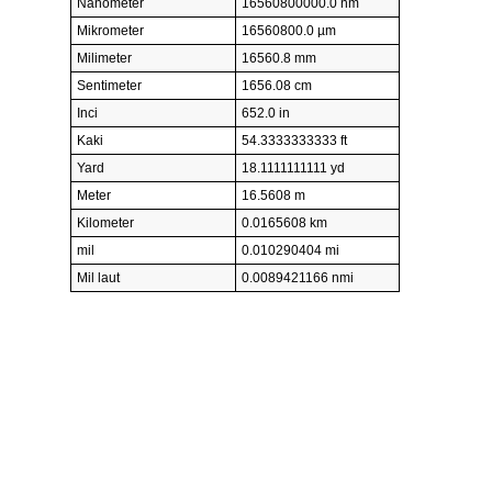
Nanometer
16560800000.0 nm
Mikrometer
16560800.0 µm
Milimeter
16560.8 mm
Sentimeter
1656.08 cm
Inci
652.0 in
Kaki
54.3333333333 ft
Yard
18.1111111111 yd
Meter
16.5608 m
Kilometer
0.0165608 km
mil
0.010290404 mi
Mil laut
0.0089421166 nmi