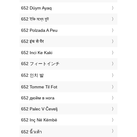
‎652 Düym Ayaq
‎652 ইঞ্চি মধ্যে ফুট
‎652 Polzada A Peu
‎652 इंच से पैर
‎652 Inci Ke Kaki
‎652 フィートインチ
‎652 인치 발
‎652 Tomme Til Fot
‎652 дюйм в нога
‎652 Palec V Čevelj
‎652 Inç Në Këmbë
‎652 นิ้วเท้า