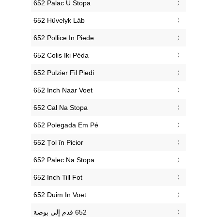
‎652 Palac U Stopa
‎652 Hüvelyk Láb
‎652 Pollice In Piede
‎652 Colis Iki Pėda
‎652 Pulzier Fil Piedi
‎652 Inch Naar Voet
‎652 Cal Na Stopa
‎652 Polegada Em Pé
‎652 Țol în Picior
‎652 Palec Na Stopa
‎652 Inch Till Fot
‎652 Duim In Voet