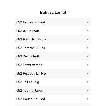
Bahasa Lanjut
‎652 Inches To Feet
‎652 инч в крак
‎652 Palec Na Stopa
‎652 Tomme Til Fod
‎652 Zoll In Fuß
‎652 ίντσα σε πόδι
‎652 Pulgada En Pie
‎652 Toll Et Jalg
‎652 Tuuma Jalka
‎652 Pouce En Pied