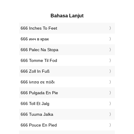
Bahasa Lanjut
‎666 Inches To Feet
‎666 инч в крак
‎666 Palec Na Stopa
‎666 Tomme Til Fod
‎666 Zoll In Fuß
‎666 ίντσα σε πόδι
‎666 Pulgada En Pie
‎666 Toll Et Jalg
‎666 Tuuma Jalka
‎666 Pouce En Pied