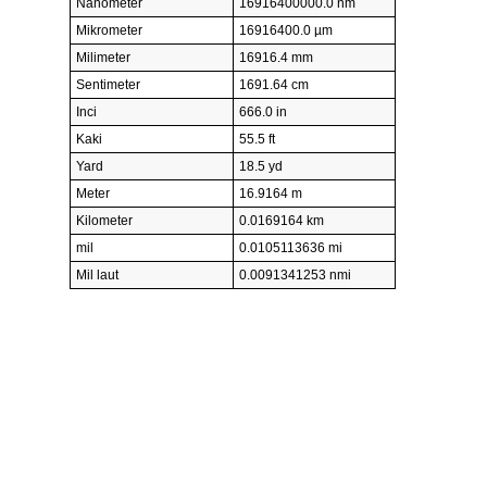
Nanometer
16916400000.0 nm
Mikrometer
16916400.0 µm
Milimeter
16916.4 mm
Sentimeter
1691.64 cm
Inci
666.0 in
Kaki
55.5 ft
Yard
18.5 yd
Meter
16.9164 m
Kilometer
0.0169164 km
mil
0.0105113636 mi
Mil laut
0.0091341253 nmi