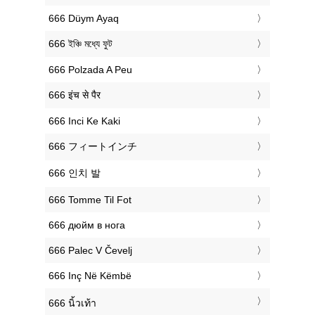
‎666 Düym Ayaq
‎666 ইঞ্চি মধ্যে ফুট
‎666 Polzada A Peu
‎666 इंच से पैर
‎666 Inci Ke Kaki
‎666 フィートインチ
‎666 인치 발
‎666 Tomme Til Fot
‎666 дюйм в нога
‎666 Palec V Čevelj
‎666 Inç Në Këmbë
‎666 นิ้วเท้า