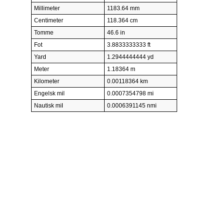
Millimeter
1183.64 mm
Centimeter
118.364 cm
Tomme
46.6 in
Fot
3.8833333333 ft
Yard
1.2944444444 yd
Meter
1.18364 m
Kilometer
0.00118364 km
Engelsk mil
0.0007354798 mi
Nautisk mil
0.0006391145 nmi