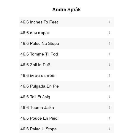
Andre Språk
‎46.6 Inches To Feet
‎46.6 инч в крак
‎46.6 Palec Na Stopa
‎46.6 Tomme Til Fod
‎46.6 Zoll In Fuß
‎46.6 ίντσα σε πόδι
‎46.6 Pulgada En Pie
‎46.6 Toll Et Jalg
‎46.6 Tuuma Jalka
‎46.6 Pouce En Pied
‎46.6 Palac U Stopa