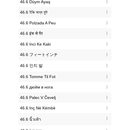
‎46.6 Düym Ayaq
‎46.6 ইঞ্চি মধ্যে ফুট
‎46.6 Polzada A Peu
‎46.6 इंच से पैर
‎46.6 Inci Ke Kaki
‎46.6 フィートインチ
‎46.6 인치 발
‎46.6 Tomme Til Fot
‎46.6 дюйм в нога
‎46.6 Palec V Čevelj
‎46.6 Inç Në Këmbë
‎46.6 นิ้วเท้า