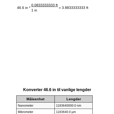
0.0833333333 ft
46.6 in *
= 3.8833333333 ft
1 in
Konverter 46.6 in til vanlige lengder
Måleenhet
Lengder
Nanometer
1183640000.0 nm
Mikrometer
1183640.0 µm