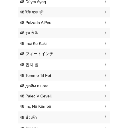
‎48 Düym Ayaq
‎48 ইঞ্চি মধ্যে ফুট
‎48 Polzada A Peu
‎48 इंच से पैर
‎48 Inci Ke Kaki
‎48 フィートインチ
‎48 인치 발
‎48 Tomme Til Fot
‎48 дюйм в нога
‎48 Palec V Čevelj
‎48 Inç Në Këmbë
‎48 นิ้วเท้า