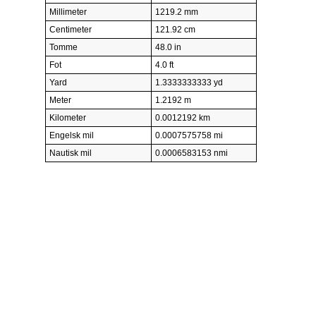
Millimeter
1219.2 mm
Centimeter
121.92 cm
Tomme
48.0 in
Fot
4.0 ft
Yard
1.3333333333 yd
Meter
1.2192 m
Kilometer
0.0012192 km
Engelsk mil
0.0007575758 mi
Nautisk mil
0.0006583153 nmi