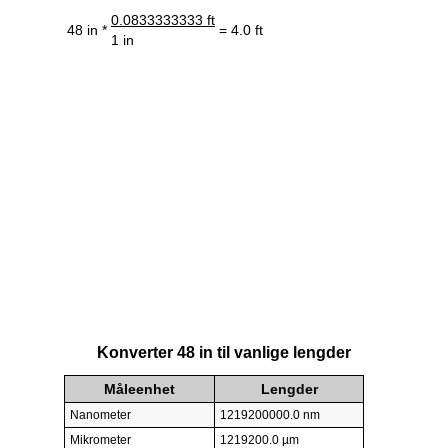
0.0833333333 ft
48 in *
= 4.0 ft
1 in
Konverter 48 in til vanlige lengder
Måleenhet
Lengder
Nanometer
1219200000.0 nm
Mikrometer
1219200.0 µm