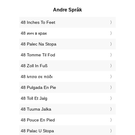
Andre Språk
‎48 Inches To Feet
‎48 инч в крак
‎48 Palec Na Stopa
‎48 Tomme Til Fod
‎48 Zoll In Fuß
‎48 ίντσα σε πόδι
‎48 Pulgada En Pie
‎48 Toll Et Jalg
‎48 Tuuma Jalka
‎48 Pouce En Pied
‎48 Palac U Stopa