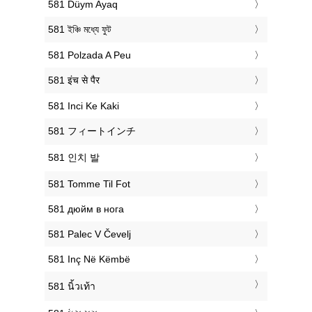
‎581 Düym Ayaq
‎581 ইঞ্চি মধ্যে ফুট
‎581 Polzada A Peu
‎581 इंच से पैर
‎581 Inci Ke Kaki
‎581 フィートインチ
‎581 인치 발
‎581 Tomme Til Fot
‎581 дюйм в нога
‎581 Palec V Čevelj
‎581 Inç Në Këmbë
‎581 นิ้วเท้า