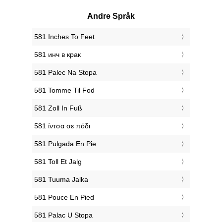
Andre Språk
‎581 Inches To Feet
‎581 инч в крак
‎581 Palec Na Stopa
‎581 Tomme Til Fod
‎581 Zoll In Fuß
‎581 ίντσα σε πόδι
‎581 Pulgada En Pie
‎581 Toll Et Jalg
‎581 Tuuma Jalka
‎581 Pouce En Pied
‎581 Palac U Stopa