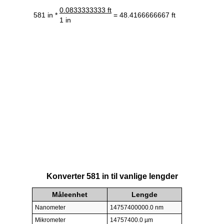
0.0833333333 ft
581 in *
= 48.4166666667 ft
1 in
Konverter 581 in til vanlige lengder
Måleenhet
Lengde
Nanometer
14757400000.0 nm
Mikrometer
14757400.0 µm