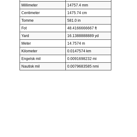
Millimeter
14757.4 mm
Centimeter
1475.74 cm
Tomme
581.0 in
Fot
48.4166666667 ft
Yard
16.1388888889 yd
Meter
14.7574 m
Kilometer
0.0147574 km
Engelsk mil
0.0091698232 mi
Nautisk mil
0.0079683585 nmi