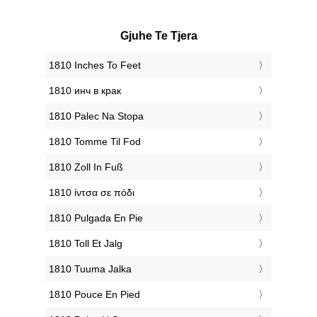
Gjuhe Te Tjera
‎1810 Inches To Feet
‎1810 инч в крак
‎1810 Palec Na Stopa
‎1810 Tomme Til Fod
‎1810 Zoll In Fuß
‎1810 ίντσα σε πόδι
‎1810 Pulgada En Pie
‎1810 Toll Et Jalg
‎1810 Tuuma Jalka
‎1810 Pouce En Pied