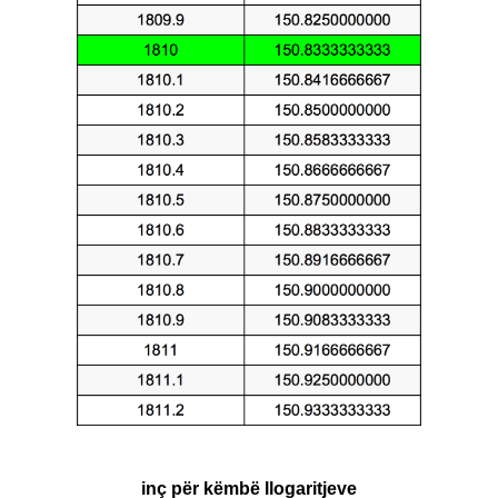
inç për këmbë llogaritjeve