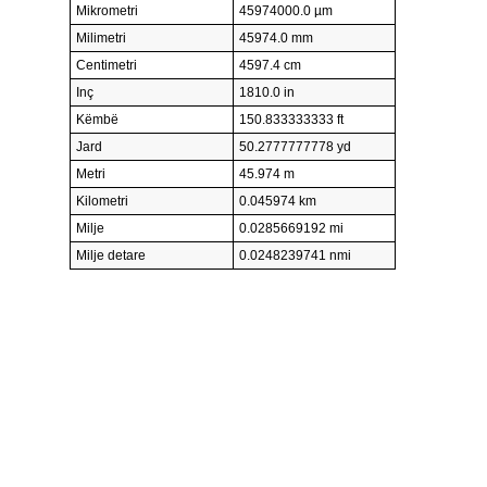
Mikrometri
45974000.0 µm
Milimetri
45974.0 mm
Centimetri
4597.4 cm
Inç
1810.0 in
Këmbë
150.833333333 ft
Jard
50.2777777778 yd
Metri
45.974 m
Kilometri
0.045974 km
Milje
0.0285669192 mi
Milje detare
0.0248239741 nmi