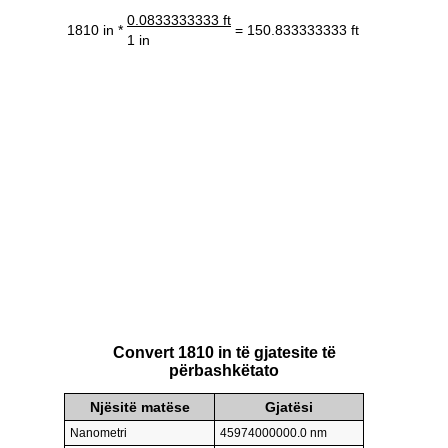
0.0833333333 ft
1810 in *
= 150.833333333 ft
1 in
Convert 1810 in të gjatesite të
përbashkëtato
Njësitë matëse
Gjatësi
Nanometri
45974000000.0 nm