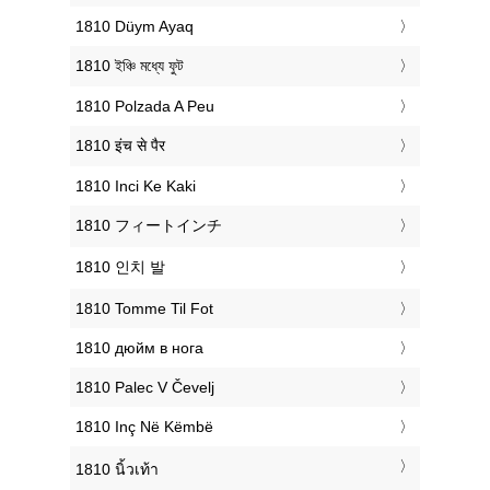
‎1810 Düym Ayaq
‎1810 ইঞ্চি মধ্যে ফুট
‎1810 Polzada A Peu
‎1810 इंच से पैर
‎1810 Inci Ke Kaki
‎1810 フィートインチ
‎1810 인치 발
‎1810 Tomme Til Fot
‎1810 дюйм в нога
‎1810 Palec V Čevelj
‎1810 Inç Në Këmbë
‎1810 นิ้วเท้า