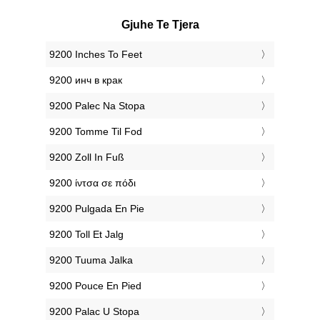
Gjuhe Te Tjera
‎9200 Inches To Feet
‎9200 инч в крак
‎9200 Palec Na Stopa
‎9200 Tomme Til Fod
‎9200 Zoll In Fuß
‎9200 ίντσα σε πόδι
‎9200 Pulgada En Pie
‎9200 Toll Et Jalg
‎9200 Tuuma Jalka
‎9200 Pouce En Pied
‎9200 Palac U Stopa