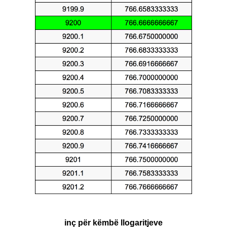
inç për këmbë llogaritjeve