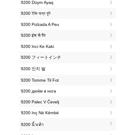
‎9200 Düym Ayaq
‎9200 ইঞ্চি মধ্যে ফুট
‎9200 Polzada A Peu
‎9200 इंच से पैर
‎9200 Inci Ke Kaki
‎9200 フィートインチ
‎9200 인치 발
‎9200 Tomme Til Fot
‎9200 дюйм в нога
‎9200 Palec V Čevelj
‎9200 Inç Në Këmbë
‎9200 นิ้วเท้า