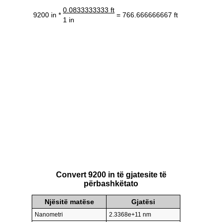
0.0833333333 ft
9200 in *
= 766.666666667 ft
1 in
Convert 9200 in të gjatesite të
përbashkëtato
Njësitë matëse
Gjatësi
Nanometri
2.3368e+11 nm