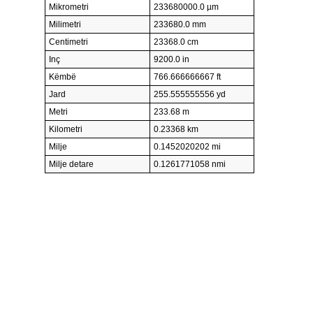
Mikrometri
233680000.0 µm
Milimetri
233680.0 mm
Centimetri
23368.0 cm
Inç
9200.0 in
Këmbë
766.666666667 ft
Jard
255.555555556 yd
Metri
233.68 m
Kilometri
0.23368 km
Milje
0.1452020202 mi
Milje detare
0.1261771058 nmi