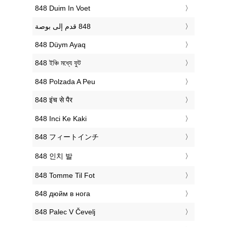
‎848 Duim In Voet
‎848 Düym Ayaq
‎848 ইঞ্চি মধ্যে ফুট
‎848 Polzada A Peu
‎848 इंच से पैर
‎848 Inci Ke Kaki
‎848 フィートインチ
‎848 인치 발
‎848 Tomme Til Fot
‎848 дюйм в нога
‎848 Palec V Čevelj