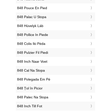
‎848 Pouce En Pied
‎848 Palac U Stopa
‎848 Hüvelyk Láb
‎848 Pollice In Piede
‎848 Colis Iki Pėda
‎848 Pulzier Fil Piedi
‎848 Inch Naar Voet
‎848 Cal Na Stopa
‎848 Polegada Em Pé
‎848 Țol în Picior
‎848 Palec Na Stopa
‎848 Inch Till Fot