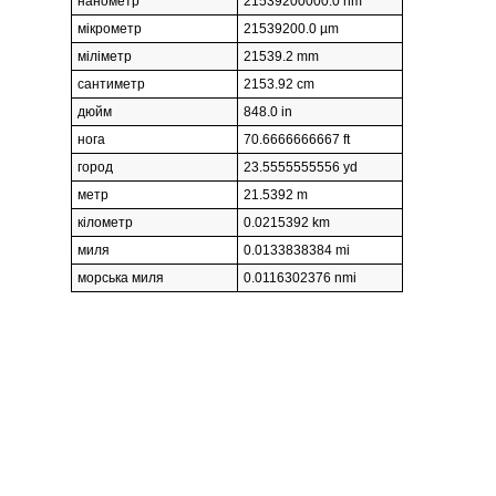
нанометр
21539200000.0 nm
мікрометр
21539200.0 µm
міліметр
21539.2 mm
сантиметр
2153.92 cm
дюйм
848.0 in
нога
70.6666666667 ft
город
23.5555555556 yd
метр
21.5392 m
кілометр
0.0215392 km
миля
0.0133838384 mi
морська миля
0.0116302376 nmi