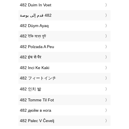
‎482 Duim In Voet
‎482 Düym Ayaq
‎482 ইঞ্চি মধ্যে ফুট
‎482 Polzada A Peu
‎482 इंच से पैर
‎482 Inci Ke Kaki
‎482 フィートインチ
‎482 인치 발
‎482 Tomme Til Fot
‎482 дюйм в нога
‎482 Palec V Čevelj