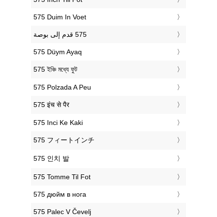
‎575 Duim In Voet
‎575 Düym Ayaq
‎575 ইঞ্চি মধ্যে ফুট
‎575 Polzada A Peu
‎575 इंच से पैर
‎575 Inci Ke Kaki
‎575 フィートインチ
‎575 인치 발
‎575 Tomme Til Fot
‎575 дюйм в нога
‎575 Palec V Čevelj