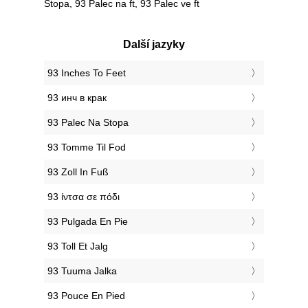
Stopa, 93 Palec na ft, 93 Palec ve ft
Další jazyky
‎93 Inches To Feet
‎93 инч в крак
‎93 Palec Na Stopa
‎93 Tomme Til Fod
‎93 Zoll In Fuß
‎93 ίντσα σε πόδι
‎93 Pulgada En Pie
‎93 Toll Et Jalg
‎93 Tuuma Jalka
‎93 Pouce En Pied