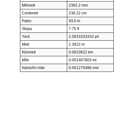
Milimetr
2362.2 mm
Centimetr
236.22 cm
Palec
93.0 in
Stopa
7.75 ft
Yard
2.5833333333 yd
Metr
2.3622 m
Kilometr
0.0023622 km
Míle
0.001467803 mi
Námořní míle
0.001275486 nmi