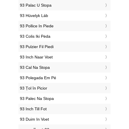
‎93 Palac U Stopa
‎93 Hüvelyk Láb
‎93 Pollice In Piede
‎93 Colis Iki Pėda
‎93 Pulzier Fil Piedi
‎93 Inch Naar Voet
‎93 Cal Na Stopa
‎93 Polegada Em Pé
‎93 Țol în Picior
‎93 Palec Na Stopa
‎93 Inch Till Fot
‎93 Duim In Voet