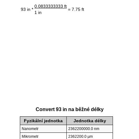
0.0833333333 ft
93 in *
= 7.75 ft
1 in
Convert 93 in na běžné délky
Fyzikální jednotka
Jednotka délky
Nanometr
2362200000.0 nm
Mikrometr
2362200.0 µm