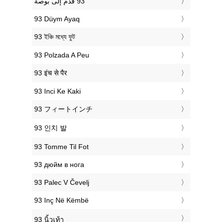
‎93 Düym Ayaq
‎93 ইঞ্চি মধ্যে ফুট
‎93 Polzada A Peu
‎93 इंच से पैर
‎93 Inci Ke Kaki
‎93 フィートインチ
‎93 인치 발
‎93 Tomme Til Fot
‎93 дюйм в нога
‎93 Palec V Čevelj
‎93 Inç Në Këmbë
‎93 นิ้วเท้า