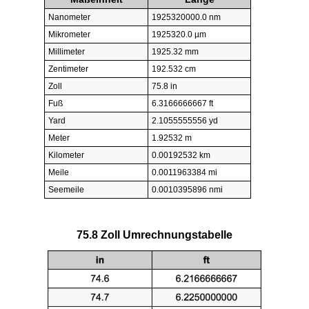
Nanometer
1925320000.0 nm
Mikrometer
1925320.0 µm
Millimeter
1925.32 mm
Zentimeter
192.532 cm
Zoll
75.8 in
Fuß
6.3166666667 ft
Yard
2.1055555556 yd
Meter
1.92532 m
Kilometer
0.00192532 km
Meile
0.0011963384 mi
Seemeile
0.0010395896 nmi
75.8 Zoll Umrechnungstabelle