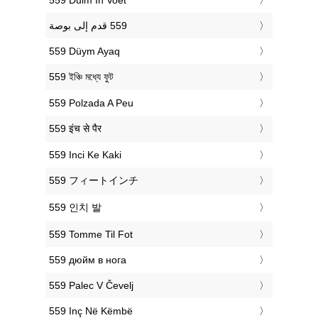
‎559 Düym Ayaq
‎559 ইঞ্চি মধ্যে ফুট
‎559 Polzada A Peu
‎559 इंच से पैर
‎559 Inci Ke Kaki
‎559 フィートインチ
‎559 인치 발
‎559 Tomme Til Fot
‎559 дюйм в нога
‎559 Palec V Čevelj
‎559 Inç Në Këmbë