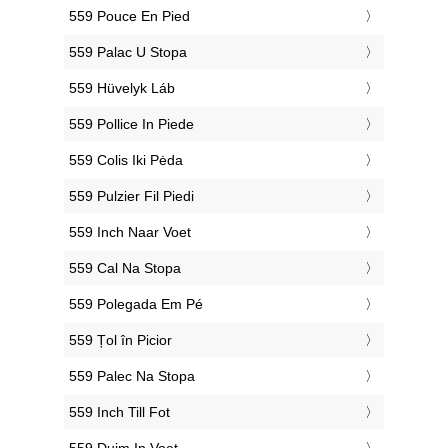
‎559 Pouce En Pied
‎559 Palac U Stopa
‎559 Hüvelyk Láb
‎559 Pollice In Piede
‎559 Colis Iki Pėda
‎559 Pulzier Fil Piedi
‎559 Inch Naar Voet
‎559 Cal Na Stopa
‎559 Polegada Em Pé
‎559 Țol în Picior
‎559 Palec Na Stopa
‎559 Inch Till Fot
‎559 Duim In Voet