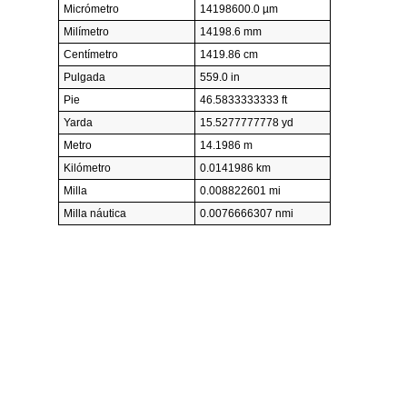
Micrómetro
14198600.0 µm
Milímetro
14198.6 mm
Centímetro
1419.86 cm
Pulgada
559.0 in
Pie
46.5833333333 ft
Yarda
15.5277777778 yd
Metro
14.1986 m
Kilómetro
0.0141986 km
Milla
0.008822601 mi
Milla náutica
0.0076666307 nmi