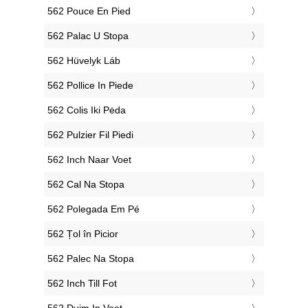
‎562 Pouce En Pied
‎562 Palac U Stopa
‎562 Hüvelyk Láb
‎562 Pollice In Piede
‎562 Colis Iki Pėda
‎562 Pulzier Fil Piedi
‎562 Inch Naar Voet
‎562 Cal Na Stopa
‎562 Polegada Em Pé
‎562 Țol în Picior
‎562 Palec Na Stopa
‎562 Inch Till Fot
‎562 Duim In Voet