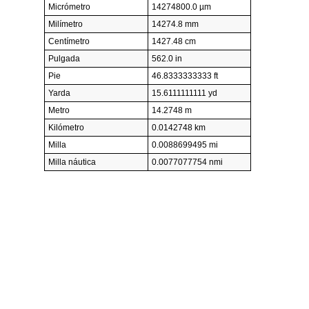
Micrómetro
14274800.0 µm
Milímetro
14274.8 mm
Centímetro
1427.48 cm
Pulgada
562.0 in
Pie
46.8333333333 ft
Yarda
15.6111111111 yd
Metro
14.2748 m
Kilómetro
0.0142748 km
Milla
0.0088699495 mi
Milla náutica
0.0077077754 nmi