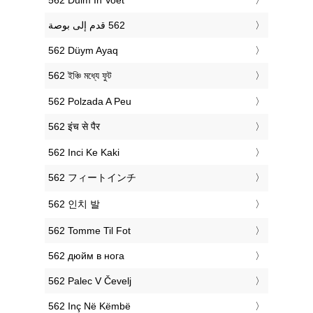
‎562 Düym Ayaq
‎562 ইঞ্চি মধ্যে ফুট
‎562 Polzada A Peu
‎562 इंच से पैर
‎562 Inci Ke Kaki
‎562 フィートインチ
‎562 인치 발
‎562 Tomme Til Fot
‎562 дюйм в нога
‎562 Palec V Čevelj
‎562 Inç Në Këmbë