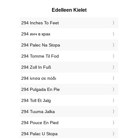
Edelleen Kielet
‎294 Inches To Feet
‎294 инч в крак
‎294 Palec Na Stopa
‎294 Tomme Til Fod
‎294 Zoll In Fuß
‎294 ίντσα σε πόδι
‎294 Pulgada En Pie
‎294 Toll Et Jalg
‎294 Tuuma Jalka
‎294 Pouce En Pied
‎294 Palac U Stopa