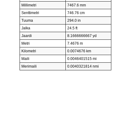
Millimetri
7467.6 mm
Senttimetri
746.76 cm
Tuuma
294.0 in
Jalka
24.5 ft
Jaardi
8.1666666667 yd
Metri
7.4676 m
Kilometri
0.0074676 km
Maili
0.0046401515 mi
Merimaili
0.0040321814 nmi