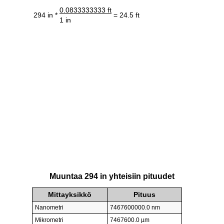
0.0833333333 ft
294 in *
= 24.5 ft
1 in
Muuntaa 294 in yhteisiin pituudet
Mittayksikkö
Pituus
Nanometri
7467600000.0 nm
Mikrometri
7467600.0 µm