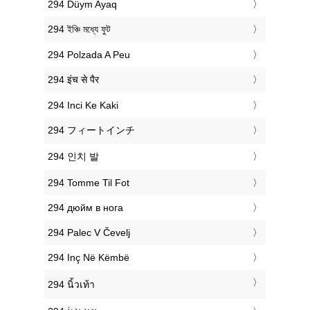
‎294 Düym Ayaq
‎294 ইঞ্চি মধ্যে ফুট
‎294 Polzada A Peu
‎294 इंच से पैर
‎294 Inci Ke Kaki
‎294 フィートインチ
‎294 인치 발
‎294 Tomme Til Fot
‎294 дюйм в нога
‎294 Palec V Čevelj
‎294 Inç Në Këmbë
‎294 นิ้วเท้า