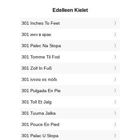
Edelleen Kielet
‎301 Inches To Feet
‎301 инч в крак
‎301 Palec Na Stopa
‎301 Tomme Til Fod
‎301 Zoll In Fuß
‎301 ίντσα σε πόδι
‎301 Pulgada En Pie
‎301 Toll Et Jalg
‎301 Tuuma Jalka
‎301 Pouce En Pied
‎301 Palac U Stopa