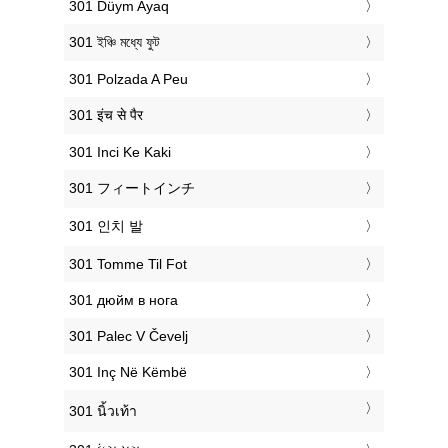
‎301 Düym Ayaq
‎301 ইঞ্চি মধ্যে ফুট
‎301 Polzada A Peu
‎301 इंच से पैर
‎301 Inci Ke Kaki
‎301 フィートインチ
‎301 인치 발
‎301 Tomme Til Fot
‎301 дюйм в нога
‎301 Palec V Čevelj
‎301 Inç Në Këmbë
‎301 นิ้วเท้า