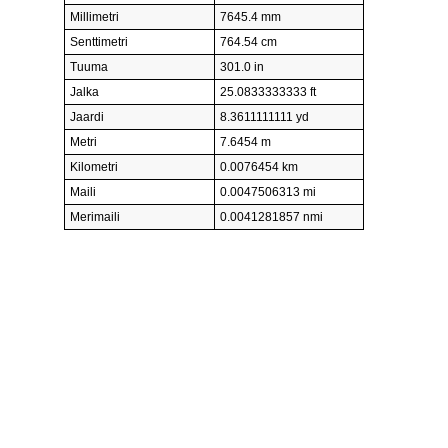
Millimetri
7645.4 mm
Senttimetri
764.54 cm
Tuuma
301.0 in
Jalka
25.0833333333 ft
Jaardi
8.3611111111 yd
Metri
7.6454 m
Kilometri
0.0076454 km
Maili
0.0047506313 mi
Merimaili
0.0041281857 nmi