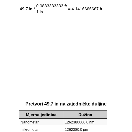
0.0833333333 ft
49.7 in *
= 4.1416666667 ft
1 in
Pretvori 49.7 in na zajedničke duljine
Mjerna jedinica
Dužina
Nanometar
1262380000.0 nm
mikrometar
1262380.0 µm