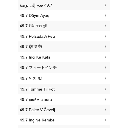
‎49.7 Düym Ayaq
‎49.7 ইঞ্চি মধ্যে ফুট
‎49.7 Polzada A Peu
‎49.7 इंच से पैर
‎49.7 Inci Ke Kaki
‎49.7 フィートインチ
‎49.7 인치 발
‎49.7 Tomme Til Fot
‎49.7 дюйм в нога
‎49.7 Palec V Čevelj
‎49.7 Inç Në Këmbë