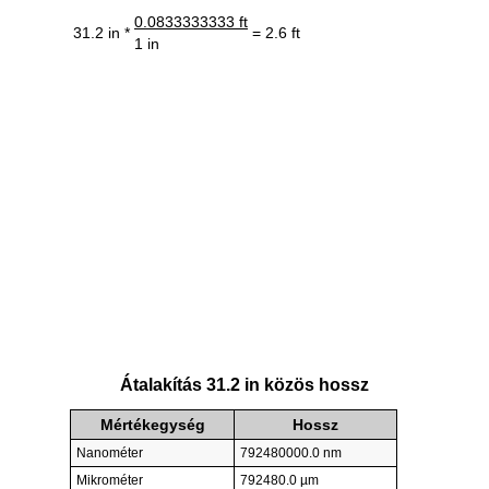
0.0833333333 ft
31.2 in *
= 2.6 ft
1 in
Átalakítás 31.2 in közös hossz
Mértékegység
Hossz
Nanométer
792480000.0 nm
Mikrométer
792480.0 µm