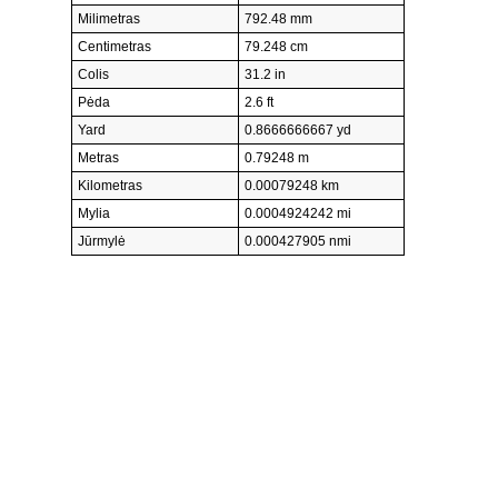
Milimetras
792.48 mm
Centimetras
79.248 cm
Colis
31.2 in
Pėda
2.6 ft
Yard
0.8666666667 yd
Metras
0.79248 m
Kilometras
0.00079248 km
Mylia
0.0004924242 mi
Jūrmylė
0.000427905 nmi