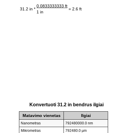
0.0833333333 ft
31.2 in *
= 2.6 ft
1 in
Konvertuoti 31.2 in bendrus ilgiai
Matavimo vienetas
Ilgiai
Nanometras
792480000.0 nm
Mikrometras
792480.0 µm