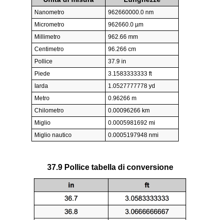
Nanometro
962660000.0 nm
Micrometro
962660.0 µm
Millimetro
962.66 mm
Centimetro
96.266 cm
Pollice
37.9 in
Piede
3.1583333333 ft
Iarda
1.0527777778 yd
Metro
0.96266 m
Chilometro
0.00096266 km
Miglio
0.0005981692 mi
Miglio nautico
0.0005197948 nmi
37.9 Pollice tabella di conversione