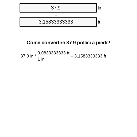
in
=
ft
Come convertire 37.9 pollici a piedi?
0.0833333333 ft
37.9 in *
= 3.1583333333 ft
1 in