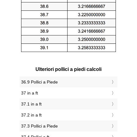
Ulteriori pollici a piedi calcoli
36.9 Pollici a Piede
37 in a ft
37.1 in a ft
37.2 in a ft
37.3 Pollici a Piede