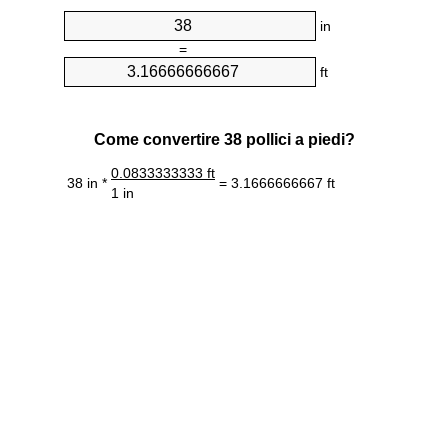
in
=
ft
Come convertire 38 pollici a piedi?
0.0833333333 ft
38 in *
= 3.1666666667 ft
1 in