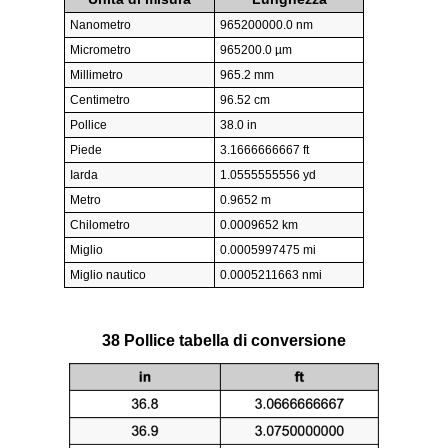
Nanometro
965200000.0 nm
Micrometro
965200.0 µm
Millimetro
965.2 mm
Centimetro
96.52 cm
Pollice
38.0 in
Piede
3.1666666667 ft
Iarda
1.0555555556 yd
Metro
0.9652 m
Chilometro
0.0009652 km
Miglio
0.0005997475 mi
Miglio nautico
0.0005211663 nmi
38 Pollice tabella di conversione