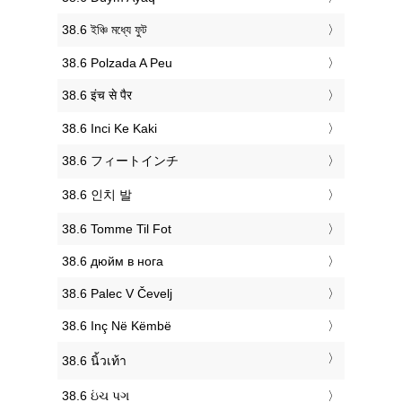
‎38.6 ইঞ্চি মধ্যে ফুট
‎38.6 Polzada A Peu
‎38.6 इंच से पैर
‎38.6 Inci Ke Kaki
‎38.6 フィートインチ
‎38.6 인치 발
‎38.6 Tomme Til Fot
‎38.6 дюйм в нога
‎38.6 Palec V Čevelj
‎38.6 Inç Në Këmbë
‎38.6 นิ้วเท้า
‎38.6 ઇંચ પગ