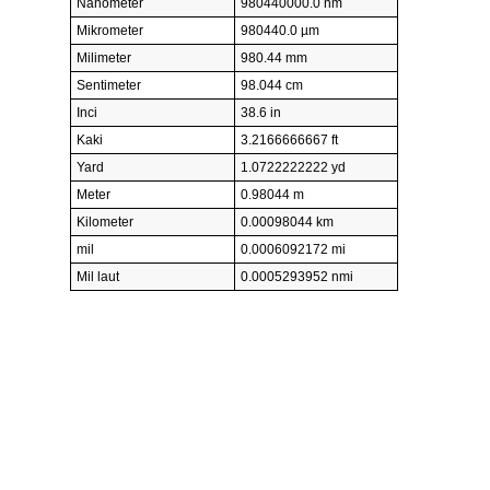
Nanometer
980440000.0 nm
Mikrometer
980440.0 µm
Milimeter
980.44 mm
Sentimeter
98.044 cm
Inci
38.6 in
Kaki
3.2166666667 ft
Yard
1.0722222222 yd
Meter
0.98044 m
Kilometer
0.00098044 km
mil
0.0006092172 mi
Mil laut
0.0005293952 nmi