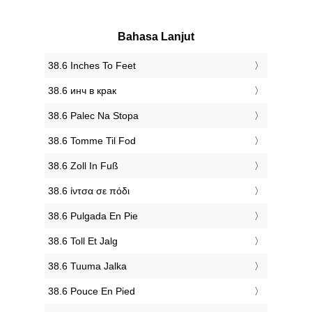
Bahasa Lanjut
‎38.6 Inches To Feet
‎38.6 инч в крак
‎38.6 Palec Na Stopa
‎38.6 Tomme Til Fod
‎38.6 Zoll In Fuß
‎38.6 ίντσα σε πόδι
‎38.6 Pulgada En Pie
‎38.6 Toll Et Jalg
‎38.6 Tuuma Jalka
‎38.6 Pouce En Pied