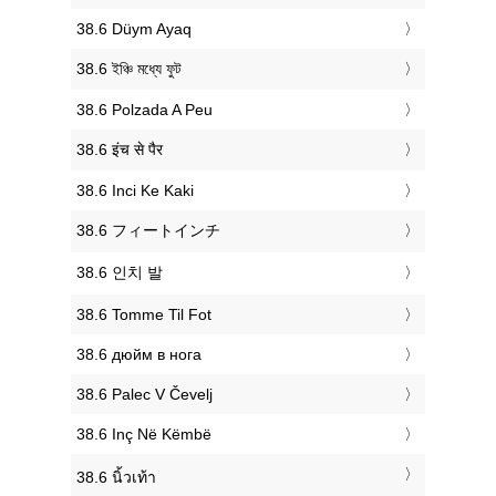
‎38.6 Düym Ayaq
‎38.6 ইঞ্চি মধ্যে ফুট
‎38.6 Polzada A Peu
‎38.6 इंच से पैर
‎38.6 Inci Ke Kaki
‎38.6 フィートインチ
‎38.6 인치 발
‎38.6 Tomme Til Fot
‎38.6 дюйм в нога
‎38.6 Palec V Čevelj
‎38.6 Inç Në Këmbë
‎38.6 นิ้วเท้า