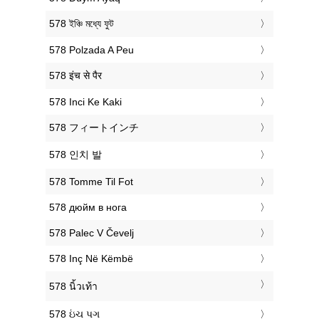
‎578 ইঞ্চি মধ্যে ফুট
‎578 Polzada A Peu
‎578 इंच से पैर
‎578 Inci Ke Kaki
‎578 フィートインチ
‎578 인치 발
‎578 Tomme Til Fot
‎578 дюйм в нога
‎578 Palec V Čevelj
‎578 Inç Në Këmbë
‎578 นิ้วเท้า
‎578 ઇંચ પગ