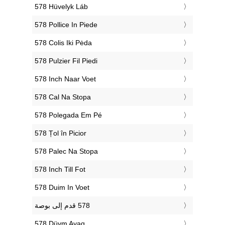
‎578 Hüvelyk Láb
‎578 Pollice In Piede
‎578 Colis Iki Pėda
‎578 Pulzier Fil Piedi
‎578 Inch Naar Voet
‎578 Cal Na Stopa
‎578 Polegada Em Pé
‎578 Țol în Picior
‎578 Palec Na Stopa
‎578 Inch Till Fot
‎578 Duim In Voet
‎578 Düym Ayaq