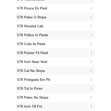
‎578 Pouce En Pied
‎578 Palac U Stopa
‎578 Hüvelyk Láb
‎578 Pollice In Piede
‎578 Colis Iki Pėda
‎578 Pulzier Fil Piedi
‎578 Inch Naar Voet
‎578 Cal Na Stopa
‎578 Polegada Em Pé
‎578 Țol în Picior
‎578 Palec Na Stopa
‎578 Inch Till Fot