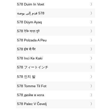
‎578 Duim In Voet
‎578 Düym Ayaq
‎578 ইঞ্চি মধ্যে ফুট
‎578 Polzada A Peu
‎578 इंच से पैर
‎578 Inci Ke Kaki
‎578 フィートインチ
‎578 인치 발
‎578 Tomme Til Fot
‎578 дюйм в нога
‎578 Palec V Čevelj