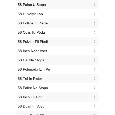
‎58 Palac U Stopa
‎58 Hüvelyk Láb
‎58 Pollice In Piede
‎58 Colis Iki Pėda
‎58 Pulzier Fil Piedi
‎58 Inch Naar Voet
‎58 Cal Na Stopa
‎58 Polegada Em Pé
‎58 Țol în Picior
‎58 Palec Na Stopa
‎58 Inch Till Fot
‎58 Duim In Voet