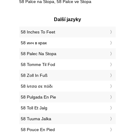
58 Palce na Stopa, 58 Palce ve Stopa
Další jazyky
‎58 Inches To Feet
‎58 инч в крак
‎58 Palec Na Stopa
‎58 Tomme Til Fod
‎58 Zoll In Fuß
‎58 ίντσα σε πόδι
‎58 Pulgada En Pie
‎58 Toll Et Jalg
‎58 Tuuma Jalka
‎58 Pouce En Pied