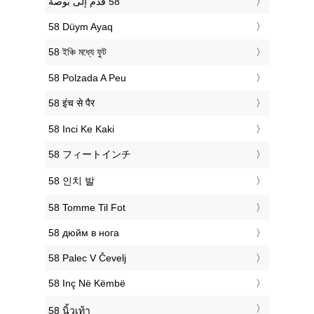
‎58 Düym Ayaq
‎58 ইঞ্চি মধ্যে ফুট
‎58 Polzada A Peu
‎58 इंच से पैर
‎58 Inci Ke Kaki
‎58 フィートインチ
‎58 인치 발
‎58 Tomme Til Fot
‎58 дюйм в нога
‎58 Palec V Čevelj
‎58 Inç Në Këmbë
‎58 นิ้วเท้า