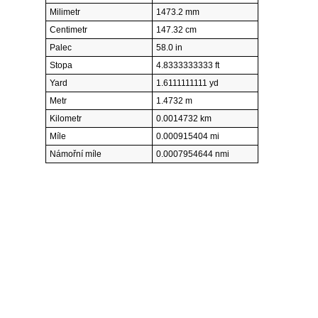
Milimetr
1473.2 mm
Centimetr
147.32 cm
Palec
58.0 in
Stopa
4.8333333333 ft
Yard
1.6111111111 yd
Metr
1.4732 m
Kilometr
0.0014732 km
Míle
0.000915404 mi
Námořní míle
0.0007954644 nmi