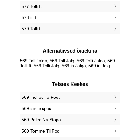
577 Tolli ft
578 in ft
579 Tolli ft
Alternatiivsed õigekirja
569 Toll Jalga, 569 Toll Jalg, 569 Tolli Jalga, 569
Tolli ft, 569 Tolli Jalg, 569 in Jalga, 569 in Jalg
Teistes Keeltes
‎569 Inches To Feet
‎569 инч в крак
‎569 Palec Na Stopa
‎569 Tomme Til Fod