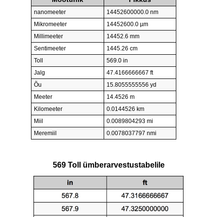
nanomeeter
14452600000.0 nm
Mikromeeter
14452600.0 µm
Millimeeter
14452.6 mm
Sentimeeter
1445.26 cm
Toll
569.0 in
Jalg
47.4166666667 ft
Õu
15.8055555556 yd
Meeter
14.4526 m
Kilomeeter
0.0144526 km
Miil
0.0089804293 mi
Meremiil
0.0078037797 nmi
569 Toll ümberarvestustabelile