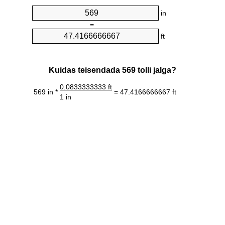
in
=
ft
Kuidas teisendada 569 tolli jalga?
0.0833333333 ft
569 in *
= 47.4166666667 ft
1 in