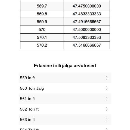
Edasine tolli jalga arvutused
559 in ft
560 Tolli Jalg
561 in ft
562 Tolli ft
563 in ft