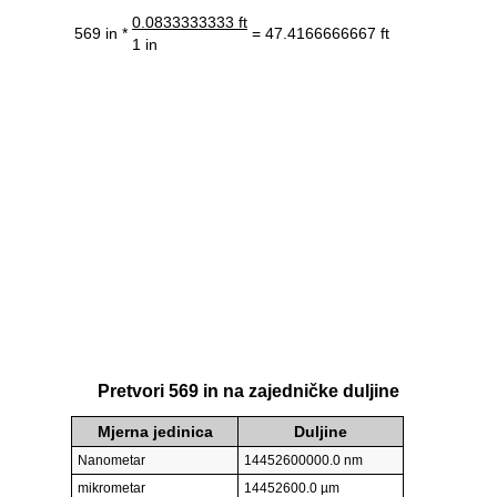
0.0833333333 ft
569 in *
= 47.4166666667 ft
1 in
Pretvori 569 in na zajedničke duljine
Mjerna jedinica
Duljine
Nanometar
14452600000.0 nm
mikrometar
14452600.0 µm