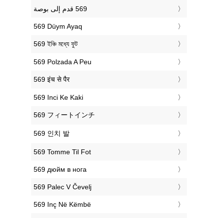
‎569 Düym Ayaq
‎569 ইঞ্চি মধ্যে ফুট
‎569 Polzada A Peu
‎569 इंच से पैर
‎569 Inci Ke Kaki
‎569 フィートインチ
‎569 인치 발
‎569 Tomme Til Fot
‎569 дюйм в нога
‎569 Palec V Čevelj
‎569 Inç Në Këmbë