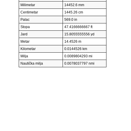
Milimetar
14452.6 mm
Centimetar
1445.26 cm
Palac
569.0 in
Stopa
47.4166666667 ft
Jard
15.8055555556 yd
Metar
14.4526 m
Kilometar
0.0144526 km
Milja
0.0089804293 mi
Nautička milja
0.0078037797 nmi