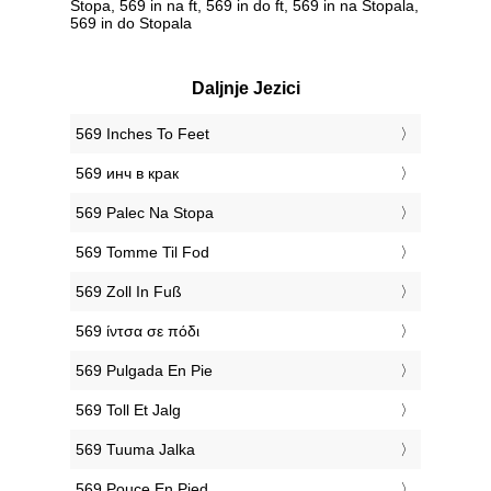
Stopa, 569 in na ft, 569 in do ft, 569 in na Stopala,
569 in do Stopala
Daljnje Jezici
‎569 Inches To Feet
‎569 инч в крак
‎569 Palec Na Stopa
‎569 Tomme Til Fod
‎569 Zoll In Fuß
‎569 ίντσα σε πόδι
‎569 Pulgada En Pie
‎569 Toll Et Jalg
‎569 Tuuma Jalka
‎569 Pouce En Pied