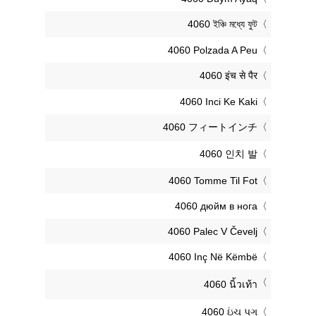
‎4060 ইঞ্চি মধ্যে ফুট
‎4060 Polzada A Peu
‎4060 इंच से पैर
‎4060 Inci Ke Kaki
‎4060 フィートインチ
‎4060 인치 발
‎4060 Tomme Til Fot
‎4060 дюйм в нога
‎4060 Palec V Čevelj
‎4060 Inç Në Këmbë
‎4060 นิ้วเท้า
‎4060 ઇંચ પગ