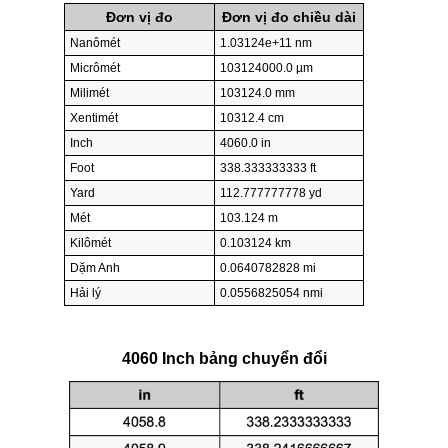
Đơn vị đo
Đơn vị đo chiều dài
Nanômét
1.03124e+11 nm
Micrômét
103124000.0 µm
Milimét
103124.0 mm
Xentimét
10312.4 cm
Inch
4060.0 in
Foot
338.333333333 ft
Yard
112.777777778 yd
Mét
103.124 m
Kilômét
0.103124 km
Dặm Anh
0.0640782828 mi
Hải lý
0.0556825054 nmi
4060 Inch bảng chuyển đổi