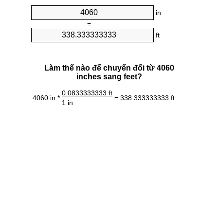
in
=
ft
Làm thế nào để chuyển đổi từ 4060
inches sang feet?
0.0833333333 ft
4060 in *
= 338.333333333 ft
1 in